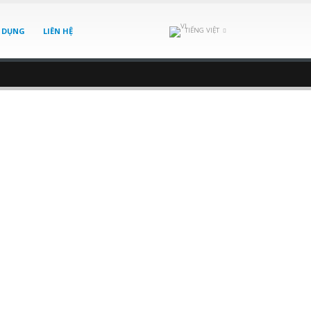
 DỤNG
LIÊN HỆ
TIẾNG VIỆT