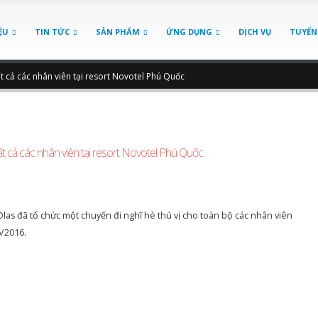
ỆU
TIN TỨC
SẢN PHẨM
ỨNG DỤNG
DỊCH VỤ
TUYỂN
t cả các nhân viên tại resort Novotel Phú Quốc
t cả các nhân viên tại resort Novotel Phú Quốc
as đã tổ chức một chuyến đi nghĩ hè thú vị cho toàn bộ các nhân viên
6/2016.