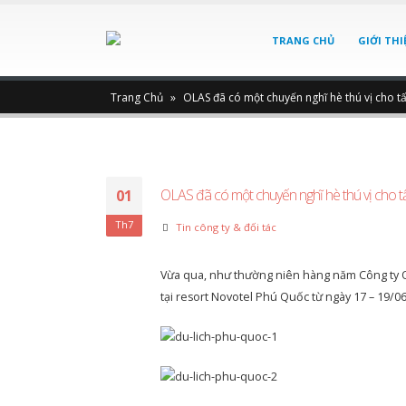
TRANG CHỦ
GIỚI THI
Trang Chủ
»
OLAS đã có một chuyến nghĩ hè thú vị cho tấ
OLAS đã có một chuyến nghĩ hè thú vị cho tấ
01
Th7
Tin công ty & đối tác
Vừa qua, như thường niên hàng năm Công ty Ol
tại resort Novotel Phú Quốc từ ngày 17 – 19/0