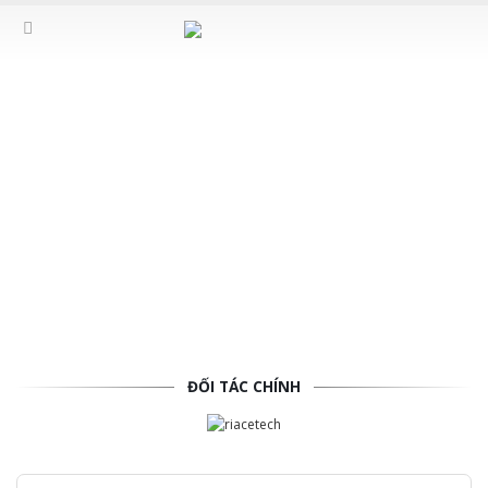
MÁY BƠM SÁP
OLAS là đại diện phân phối chính thức duy nhất tại Việt Nam các loại máy bơm sáp
của hãng Riacetech (Ý) chuyên dụng cho ngành nữ trang. Máy bơm sáp Riacewax với
những ưu điểm vượt trội so với các dòng máy khác trên thị trường đã giúp Riacewax
trở thành máy bơm sáp bán chạy số 1 Việt Nam trong thời gian ngắn được hầu hết
các đơn vị sản xuất nữ trang lựa chọn.
ĐỐI TÁC CHÍNH