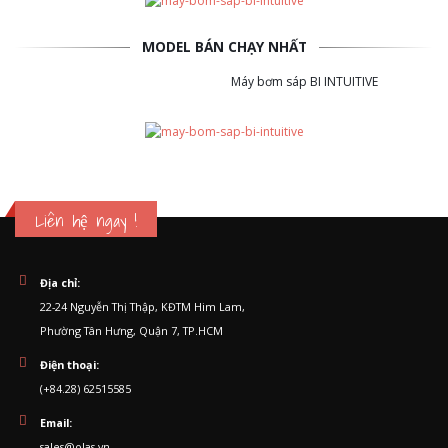
MODEL BÁN CHẠY NHẤT
Máy bơm sáp BI INTUITIVE
Liên hệ ngay !
Địa chỉ:
22-24 Nguyễn Thị Thập, KĐTM Him Lam,
Phường Tân Hưng, Quận 7, TP.HCM
Điện thoại:
(+84.28) 62515585
Email:
sales@olas.vn