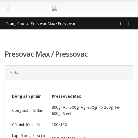
Trang Chủ
»
Presovac Max / Pressovac
Presovac Max / Pressovac
Mô tả
Dòng sản phẩm
Pressovac Max
800gr Au -500gr Ag -350gr Pt- 200gr Fe-
Công suất nồi đúc
600gr Steel
Cỡ bình lớn nhất
100×150
Láp tổ ong chưa có