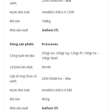
230V 50/60 Hz – 4Kw
vành
Nước làm mát
mm680 x 500 x H 1200
Khí nén
160kg
Nhà sản xuất
Galloni (Ý)
Dòng sản phẩm
Pressovac
250gr Au -200gr Ag -120gr Pt -100gr Fe –
Công suất nồi đúc
100gr Steel
Cỡ bình lớn nhất
90×90
Láp tổ ong chưa có
230V 50/60 Hz – 3Kw
vành
Nước làm mát
mm600 x 500 x H 580
Khí nén
90 Kg
Nhà sản xuất
Galloni (Ý)