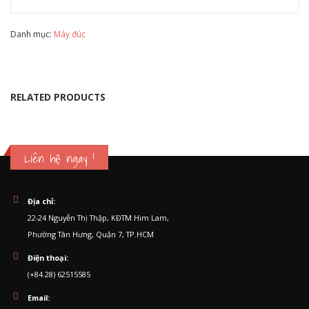
Danh mục:
Máy đúc
RELATED PRODUCTS
Liên hệ ngay !
Địa chỉ:
22-24 Nguyễn Thị Thập, KĐTM Him Lam,
Phường Tân Hưng, Quận 7, TP.HCM
Điện thoại:
(+84.28) 62515585
Email: